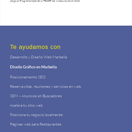
cargo al Programa Operativo FEDER de Andalucía 2014-2020
Te ayudamos con
Desarrollo y Diseño Web Marbella
Diseño Gráfico en Marbella
Posicionamiento SEO
Reserva citas, reuniones y servicios en web
SEM – Anuncios en Buscadores
Acelera tu sitio web
Posiciona tu negocio localmente
Páginas web para Restaurantes